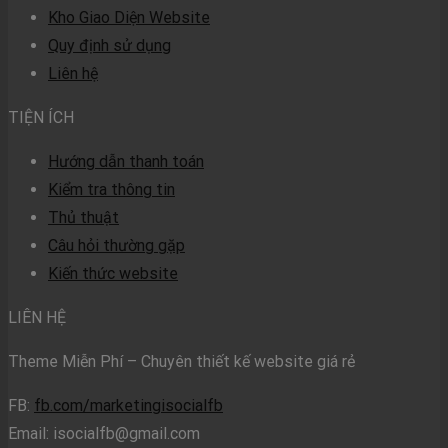
Kho Giao Diện Website
Quy định sử dụng
Liên hệ
TIỆN ÍCH
Hướng dẫn thanh toán
Kiểm tra thông tin
Thủ thuật
Câu hỏi thường gặp
Kiến thức website
LIÊN HỆ
Theme Miễn Phí – Chuyên thiết kế website giá rẻ
FB:
fb.com/marketingisocialfb
Email:
isocialfb@gmail.com