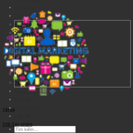
Giới thiệu
Tiện ích
Hướng dẫn sử dụng
Câu hỏi thường gặp
Kiến thức bán hàng online
Marketing Online
Kiến thức Seo
Kiến thức website
Thủ thuật
Tin tức
Hosting giá rẻ
Báo giá
Thanh toán
Tất cả
Liên hệ
208 Sản phẩm
Tìm