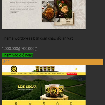
Theme wordpress bán cơm cháy, đồ ăn vặt
1,000,000
₫
700,000
₫
Thêm vào giỏ hàng
-30%