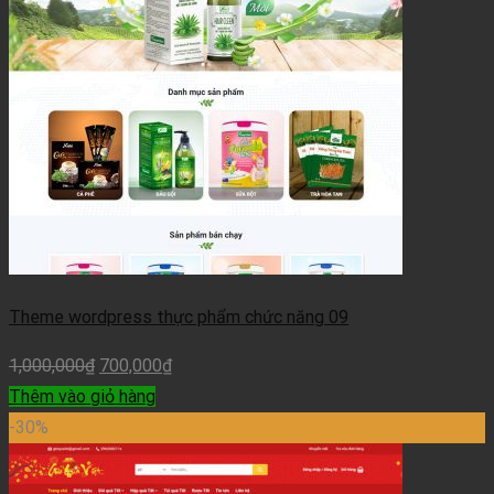
Theme wordpress thực phẩm chức năng 09
1,000,000
₫
700,000
₫
Thêm vào giỏ hàng
-30%