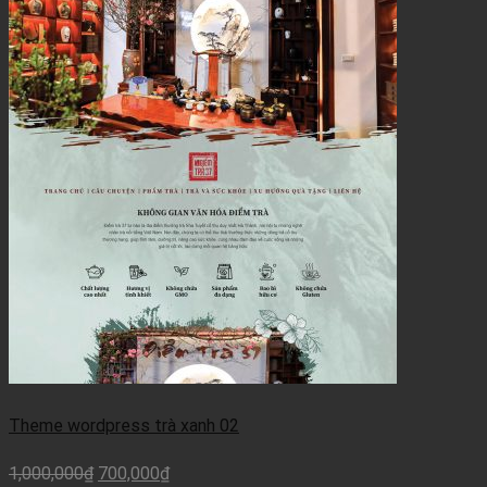
Theme wordpress trà xanh 02
1,000,000
₫
700,000
₫