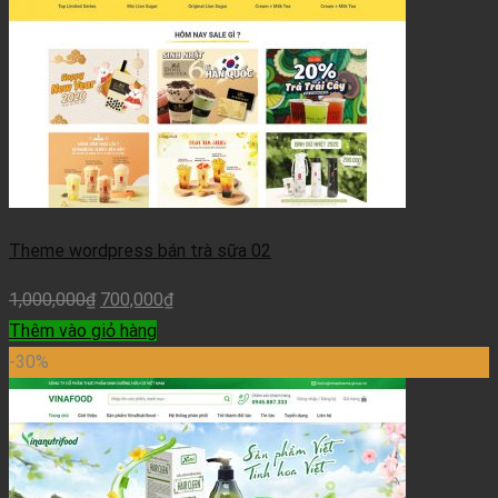
Theme wordpress bán trà sữa 02
1,000,000
₫
700,000
₫
Thêm vào giỏ hàng
-30%