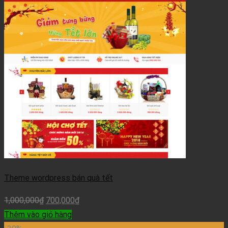
Theme wordpress bán quà tết
1,000,000
₫
700,000
₫
Thêm vào giỏ hàng