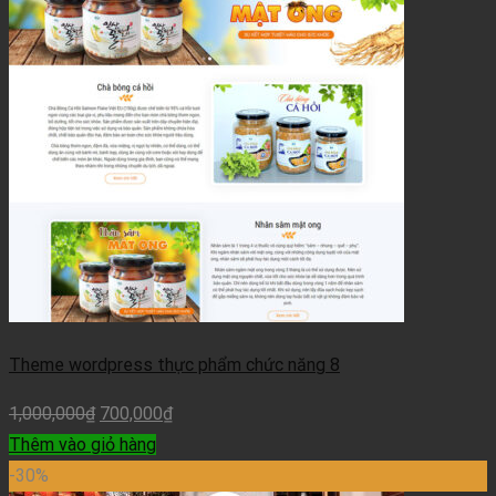
Theme wordpress thực phẩm chức năng 8
1,000,000
₫
700,000
₫
Thêm vào giỏ hàng
-30%