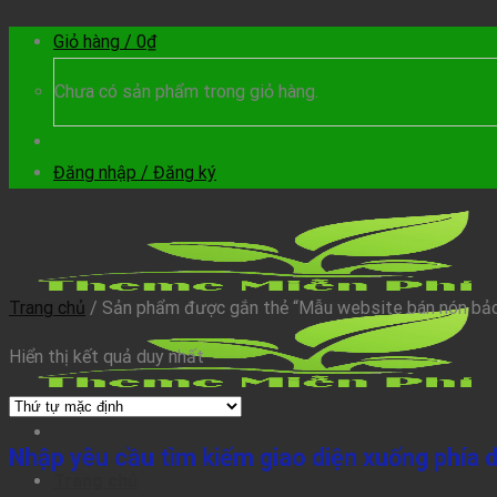
Skip
Giỏ hàng /
0
₫
to
content
Chưa có sản phẩm trong giỏ hàng.
Đăng nhập / Đăng ký
Trang chủ
/
Sản phẩm được gắn thẻ “Mẫu website bán nón bảo
Hiển thị kết quả duy nhất
Nhập yêu cầu tìm kiếm giao diện xuống phía 
Trang chủ