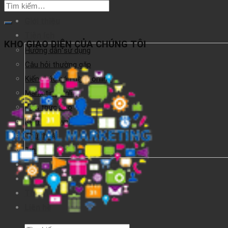
Tìm
Kho giao diện
kiếm:
Giới thiệu
Tiện ích
KHO GIAO DIỆN CỦA CHÚNG TÔI
Hướng dẫn sử dụng
Câu hỏi thường gặp
Kiến thức bán hàng online
Marketing Online
Kiến thức Seo
Kiến thức website
Thủ thuật
Tin tức
Hosting giá rẻ
Báo giá
Thanh toán
Liên hệ