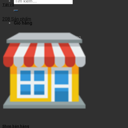
Tìm
Tất cả
kiếm:
208 Sản phẩm
Giỏ hàng
Chưa có sản phẩm trong giỏ hàng.
Shop bán hàng