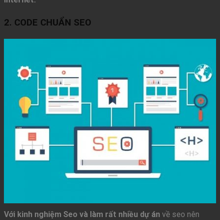
2. CODE CHUẨN SEO
Với kinh nghiệm Seo và làm rất nhiều dự án
về seo nên