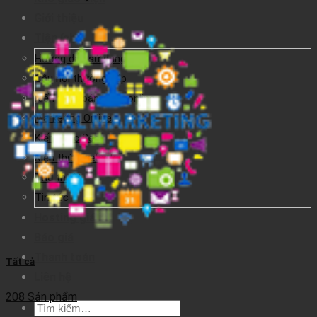
Giới thiệu
Tiện ích
Hướng dẫn sử dụng
Câu hỏi thường gặp
Kiến thức bán hàng online
Marketing Online
Kiến thức Seo
Kiến thức website
Thủ thuật
Tin tức
Hosting giá rẻ
Báo giá
Thanh toán
Tất cả
Liên hệ
208 Sản phẩm
Tìm