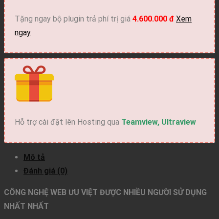
số
lượng
Tặng ngay bộ plugin trả phí trị giá
4.600.000 đ
Xem
ngay
Hỗ trợ cài đặt lên Hosting qua
Teamview, Ultraview
Mô tả
Đánh giá (0)
CÔNG NGHỆ WEB ƯU VIỆT ĐƯỢC NHIỀU NGƯỜI SỬ DỤNG
NHẤT NHẤT