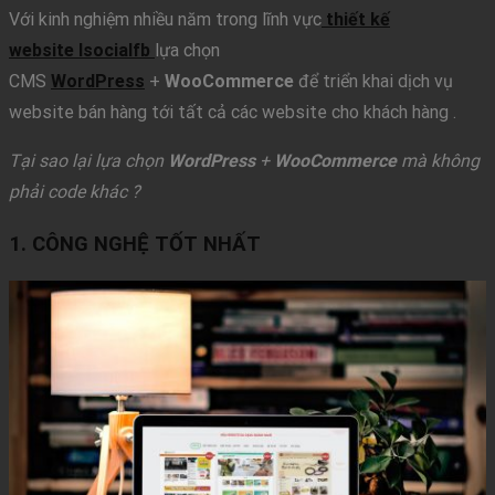
Với kinh nghiệm nhiều năm trong lĩnh vực
thiết kế
website
Isocialfb
lựa chọn
CMS
WordPress
+
WooCommerce
để triển khai dịch vụ
website bán hàng tới tất cả các website cho khách hàng .
Tại sao lại lựa chọn
WordPress
+
WooCommerce
mà không
phải code khác ?
1. CÔNG NGHỆ TỐT NHẤT