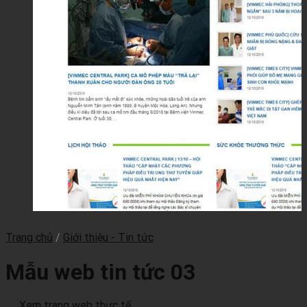
Trang chủ
/
Giới thiệu - Tin tức
Mẫu web tin tức 03
Xem trang web thực tế