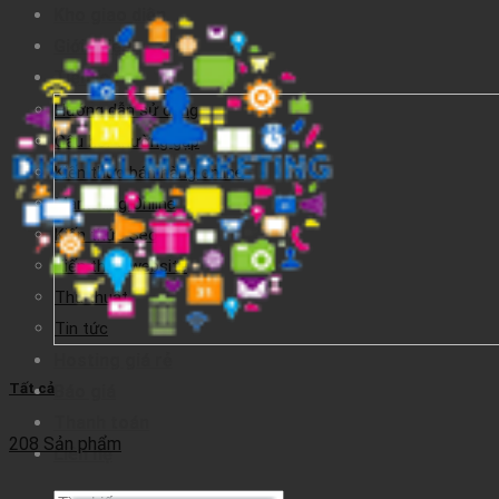
Kho giao diện
Giới thiệu
Tiện ích
Hướng dẫn sử dụng
Câu hỏi thường gặp
Kiến thức bán hàng online
Marketing Online
Kiến thức Seo
Kiến thức website
Thủ thuật
Tin tức
Hosting giá rẻ
Tất cả
Báo giá
Thanh toán
208 Sản phẩm
Liên hệ