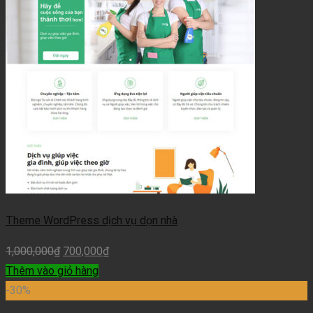
Theme WordPress dịch vụ dọn nhà
1,000,000
₫
700,000
₫
Thêm vào giỏ hàng
-30%