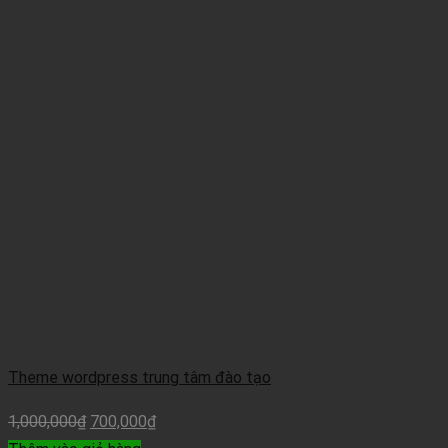
Theme wordpress trung tâm đào tạo
1,000,000
₫
700,000
₫