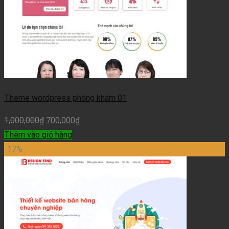
Theme wordpress phòng khám 01
1,000,000
₫
700,000
₫
Thêm vào giỏ hàng
-17%