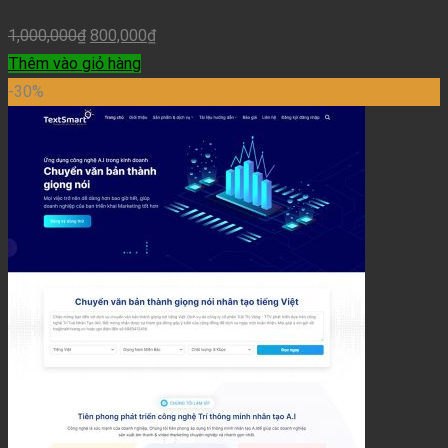
1,000,000
₫
800,000
₫
Thêm vào giỏ hàng
-30%