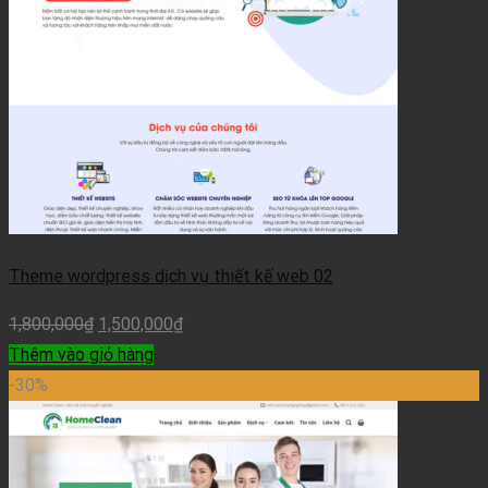
Theme wordpress dịch vụ thiết kế web 02
1,800,000
₫
1,500,000
₫
Thêm vào giỏ hàng
-30%