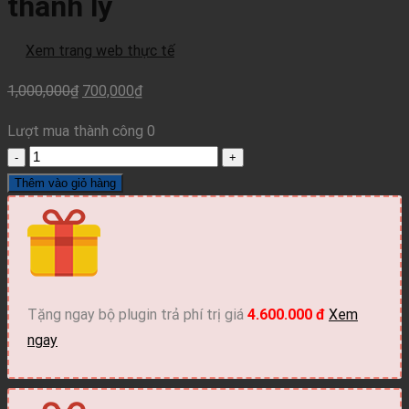
thanh lý
Xem trang web thực tế
1,000,000
₫
700,000
₫
Lượt mua thành công
0
Theme
wordpress
Thêm vào giỏ hàng
dịch
vụ
thanh
lý
số
Tặng ngay bộ plugin trả phí trị giá
4.600.000 đ
Xem
lượng
ngay