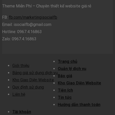
Theme Miễn Phí – Chuyên thiết kế website giá rẻ
FB:
fb.com/marketingisocialfb
Email:
isocialfb@gmail.com
Hotline: 0967.4.16863
Zalo: 0967.4.16863
Trang chủ
Giới thiệu
Quản lý dịch vụ
Bảng giá sử dụng dịch vụ
Báo giá
Kho Giao Diện Website
Kho Giao Diện Website
Quy định sử dụng
Tiện ích
Liên hệ
Tin tức
Hướng dẫn thanh toán
Tài khoản