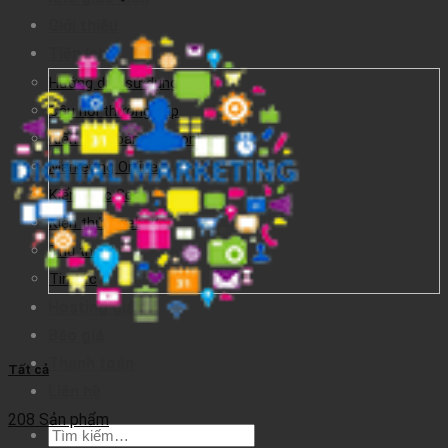
Giới thiệu
Tiện ích
Hướng dẫn sử dụng
Câu hỏi thường gặp
Kiến thức bán hàng online
Marketing Online
Kiến thức Seo
Kiến thức website
Thủ thuật
Tin tức
Hosting giá rẻ
Báo giá
Thanh toán
Tất cả
Liên hệ
208 Sản phẩm
Tìm