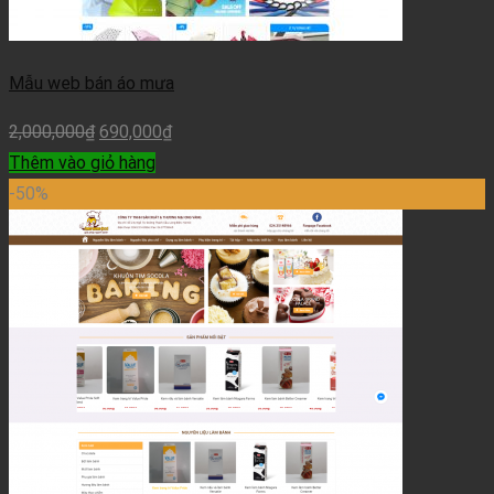
Mẫu web bán áo mưa
2,000,000
₫
690,000
₫
Thêm vào giỏ hàng
-50%