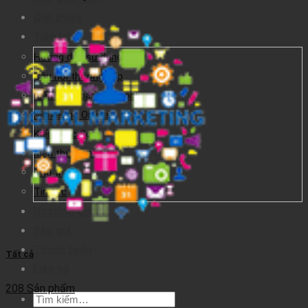
Giới thiệu
Tiện ích
Hướng dẫn sử dụng
Câu hỏi thường gặp
Kiến thức bán hàng online
Marketing Online
Kiến thức Seo
Kiến thức website
Thủ thuật
Tin tức
Hosting giá rẻ
Báo giá
Thanh toán
Tất cả
Liên hệ
208 Sản phẩm
Tìm