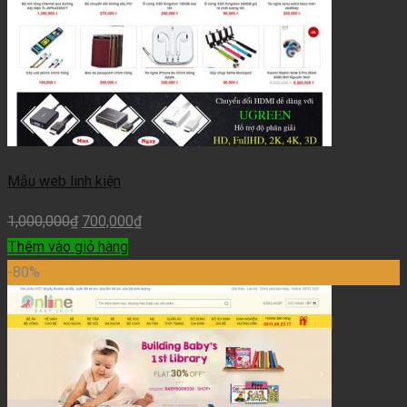
Mẫu web linh kiện
1,000,000
₫
700,000
₫
Thêm vào giỏ hàng
-80%