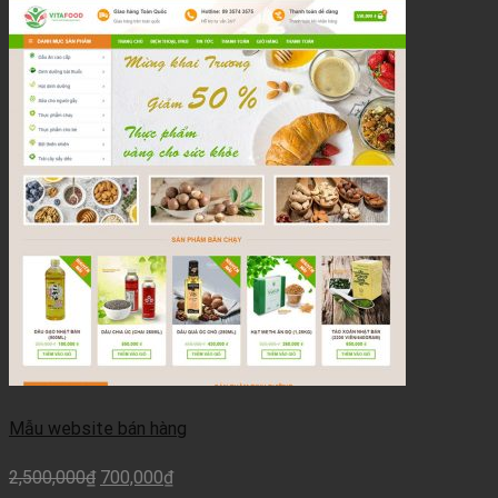
Mẫu website bán hàng
2,500,000
₫
700,000
₫