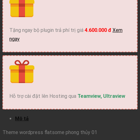
phong
thủy
01
số
Tặng ngay bộ plugin trả phí trị giá
4.600.000 đ
Xem
lượng
ngay
Hỗ trợ cài đặt lên Hosting qua
Teamview, Ultraview
Mô tả
Theme wordpress flatsome phong thủy 01