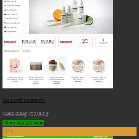
Mẫu web cosmetic
1,000,000
₫
700,000
₫
Thêm vào giỏ hàng
-72%