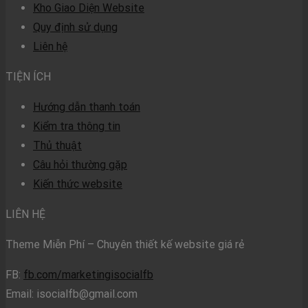
Kho Giao Diện Website
Quy định sử dụng
Liên hệ
TIỆN ÍCH
Hướng dẫn thanh toán
Kiểm tra thông tin
Thủ thuật
Câu hỏi thường gặp
Kiến thức website
LIÊN HỆ
Theme Miễn Phí – Chuyên thiết kế website giá rẻ
FB:
fb.com/marketingisocialfb
Email:
isocialfb@gmail.com