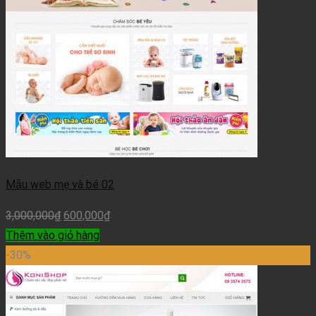
Mẫu web mẹ và bé 02
3,000,000
₫
600,000
₫
Thêm vào giỏ hàng
-30%