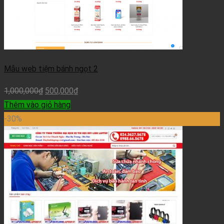
Mẫu web tiệm bánh ngọt 2
1,000,000
₫
500,000
₫
Thêm vào giỏ hàng
-30%