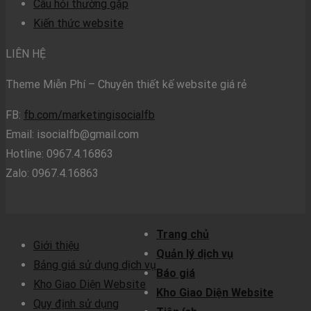
Câu hỏi thường gặp
Kiến thức website
LIÊN HỆ
Theme Miễn Phí – Chuyên thiết kế website giá rẻ
FB:
fb.com/marketingisocialfb
Email:
isocialfb@gmail.com
Hotline: 0967.4.16863
Zalo: 0967.4.16863
Trang chủ
Giới thiệu
Quản lý dịch vụ
Bảng giá sử dụng dịch vụ
Báo giá
Kho Giao Diện Website
Kho Giao Diện Website
Quy định sử dụng