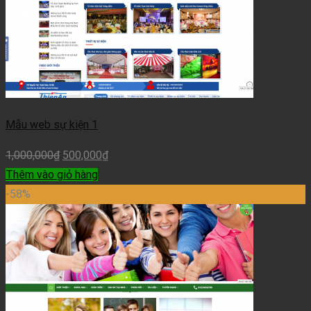
Mẫu web sự kiện 1
1,000,000
₫
500,000
₫
Thêm vào giỏ hàng
-58%